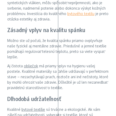
syntetických vlákien, môžu spôsobiť nepríjemnosti, ako je
svrbenie, nadmerné potenie alebo dokonca výskyt kožných
problémov. Investícia do kvalitného
bytového textilu
je preto
otázka estetiky aj zdravia.
Zásadný vplyv na kvalitu spánku
Možno ste už počuli, že kvalita spánku priamo ovplyvňuje
naše fyzické aj mentálne zdravie. Priedušné a jemné textílie
pomáhajú regulovať telesnú teplotu, preto sa viete vyspať
lepšie.
Aj čistota
obliečok
má priamy vplyv na hygienu vašej
postele. Kvalitné materiály sa ľahšie udržiavajú v perfektnom
stave – nezachytávajú prach, roztoče ani iné nečistoty, ktoré
by mohli ohroziť vaše zdravie. Dôležité je už len nezanedbať
pravidelnú starostlivosť o textílie.
Dlhodobá udržateľnosť
Kvalitné
bytové textílie
sú trvácne a ekologické. Ak vám
záleží na udržateľnosti, vyberajte si textílie, ktoré sú