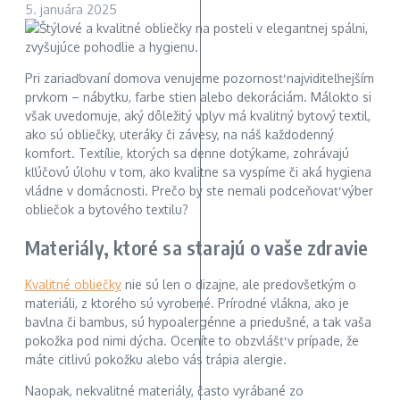
5. januára 2025
Pri zariaďovaní domova venujeme pozornosť najviditeľnejším
prvkom – nábytku, farbe stien alebo dekoráciám. Málokto si
však uvedomuje, aký dôležitý vplyv má kvalitný bytový textil,
ako sú obliečky, uteráky či závesy, na náš každodenný
komfort. Textílie, ktorých sa denne dotýkame, zohrávajú
kľúčovú úlohu v tom, ako kvalitne sa vyspíme či aká hygiena
vládne v domácnosti. Prečo by ste nemali podceňovať výber
obliečok a bytového textilu?
Materiály, ktoré sa starajú o vaše zdravie
Kvalitné obliečky
nie sú len o dizajne, ale predovšetkým o
materiáli, z ktorého sú vyrobené. Prírodné vlákna, ako je
bavlna či bambus, sú hypoalergénne a priedušné, a tak vaša
pokožka pod nimi dýcha. Oceníte to obzvlášť v prípade, že
máte citlivú pokožku alebo vás trápia alergie.
Naopak, nekvalitné materiály, často vyrábané zo