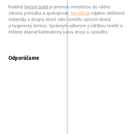
Kvalitný
bytový textil
je priamou investíciou do vášho
zdravia, pohodlia a spokojnosti.
Na emi.sk
nájdete obľúbené
materiály a dizajny, ktoré vám pomôžu vytvoriť útulný
a hygienický domov. Správnym výberom a údržbou textílií si
môžete dopriať každodenný luxus, ktorý si zaslúžite.
Odporúčame