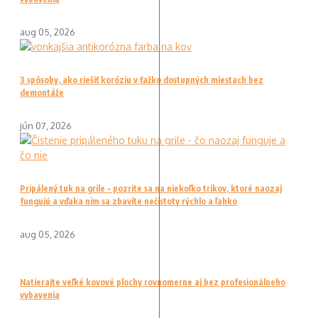
aug 05, 2026
3 spôsoby, ako riešiť koróziu v ťažko dostupných miestach bez
demontáže
jún 07, 2026
Pripálený tuk na grile – pozrite sa na niekoľko trikov, ktoré naozaj
fungujú a vďaka nim sa zbavíte nečistoty rýchlo a ľahko
aug 05, 2026
Natierajte veľké kovové plochy rovnomerne aj bez profesionálneho
vybavenia