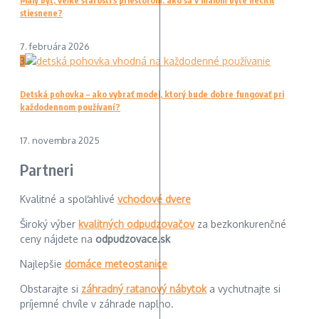
Malý byt, veľké starosti s priestorom: ako sa v malom byte necítiť
stiesnene?
7. februára 2026
3
Detská pohovka – ako vybrať model, ktorý bude dobre fungovať pri
každodennom používaní?
17. novembra 2025
Partneri
Kvalitné a spoľahlivé
vchodové dvere
Široký výber
kvalitných odpudzovačov
za bezkonkurenčné
ceny nájdete na
odpudzovace.sk
Najlepšie
domáce meteostanice
Obstarajte si
záhradný ratanový nábytok
a vychutnajte si
príjemné chvíle v záhrade naplno.