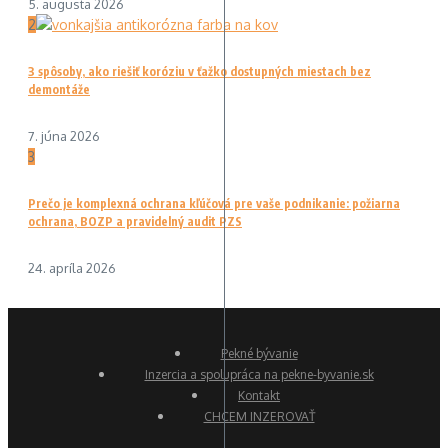
5. augusta 2026
2
3 spôsoby, ako riešiť koróziu v ťažko dostupných miestach bez
demontáže
7. júna 2026
3
Prečo je komplexná ochrana kľúčová pre vaše podnikanie: požiarna
ochrana, BOZP a pravidelný audit PZS
24. apríla 2026
Pekné bývanie
Inzercia a spolupráca na pekne-byvanie.sk
Kontakt
CHCEM INZEROVAŤ