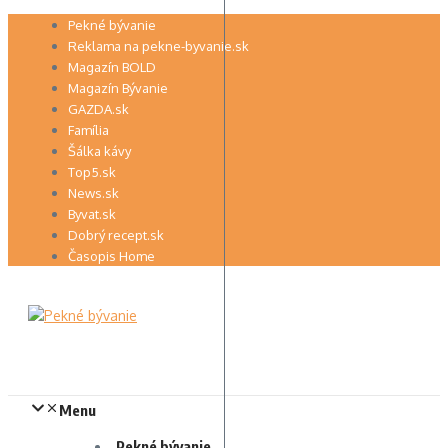
Preskočiť
Pekné bývanie
na
Reklama na pekne-byvanie.sk
obsah
Magazín BOLD
Magazín Bývanie
GAZDA.sk
Família
Šálka kávy
Top5.sk
News.sk
Byvat.sk
Dobrý recept.sk
Časopis Home
Menu
Pekné bývanie