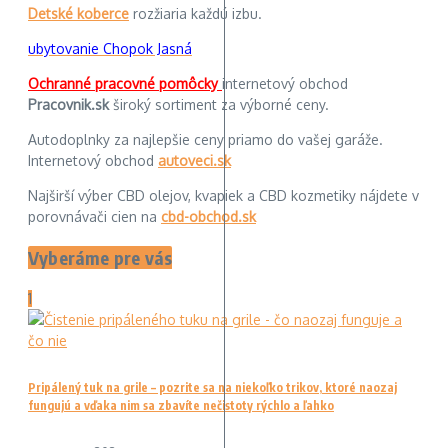
Detské koberce
rozžiaria každú izbu.
ubytovanie Chopok Jasná
Ochranné pracovné pomôcky
internetový obchod
Pracovnik.sk
široký sortiment za výborné ceny.
Autodoplnky za najlepšie ceny priamo do vašej garáže.
Internetový obchod
autoveci.sk
Najširší výber CBD olejov, kvapiek a CBD kozmetiky nájdete v
porovnávači cien na
cbd-obchod.sk
Vyberáme pre vás
1
Pripálený tuk na grile – pozrite sa na niekoľko trikov, ktoré naozaj
fungujú a vďaka nim sa zbavíte nečistoty rýchlo a ľahko