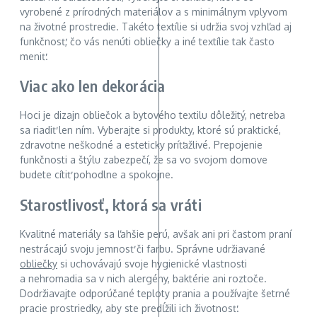
vyrobené z prírodných materiálov a s minimálnym vplyvom
na životné prostredie. Takéto textílie si udržia svoj vzhľad aj
funkčnosť, čo vás nenúti obliečky a iné textílie tak často
meniť.
Viac ako len dekorácia
Hoci je dizajn obliečok a bytového textilu dôležitý, netreba
sa riadiť len ním. Vyberajte si produkty, ktoré sú praktické,
zdravotne neškodné a esteticky príťažlivé. Prepojenie
funkčnosti a štýlu zabezpečí, že sa vo svojom domove
budete cítiť pohodlne a spokojne.
Starostlivosť, ktorá sa vráti
Kvalitné materiály sa ľahšie perú, avšak ani pri častom praní
nestrácajú svoju jemnosť či farbu. Správne udržiavané
obliečky
si uchovávajú svoje hygienické vlastnosti
a nehromadia sa v nich alergény, baktérie ani roztoče.
Dodržiavajte odporúčané teploty prania a používajte šetrné
pracie prostriedky, aby ste predĺžili ich životnosť.