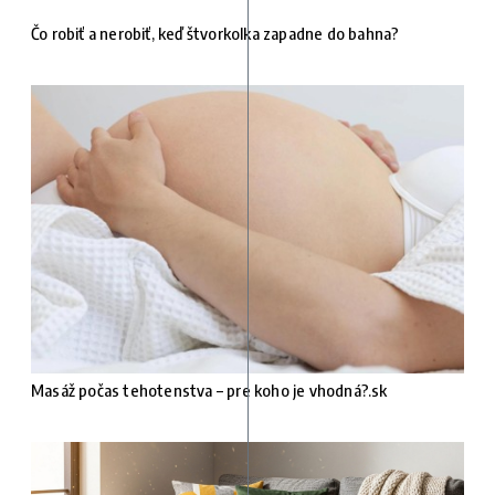
Čo robiť a nerobiť, keď štvorkolka zapadne do bahna?
Masáž počas tehotenstva – pre koho je vhodná?.sk