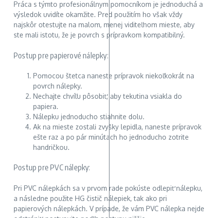
Práca s týmto profesionálnym pomocníkom je jednoduchá a
výsledok uvidíte okamžite. Pred použitím ho však vždy
najskôr otestujte na malom, menej viditeľnom mieste, aby
ste mali istotu, že je povrch s prípravkom kompatibilný.
Postup pre papierové nálepky:
Pomocou štetca naneste prípravok niekoľkokrát na
povrch nálepky.
Nechajte chvíľu pôsobiť, aby tekutina vsiakla do
papiera.
Nálepku jednoducho stiahnite dolu.
Ak na mieste zostali zvyšky lepidla, naneste prípravok
ešte raz a po pár minútach ho jednoducho zotrite
handričkou.
Postup pre PVC nálepky:
Pri PVC nálepkách sa v prvom rade pokúste odlepiť nálepku,
a následne použite HG čistič nálepiek, tak ako pri
papierových nálepkách. V prípade, že vám PVC nálepka nejde