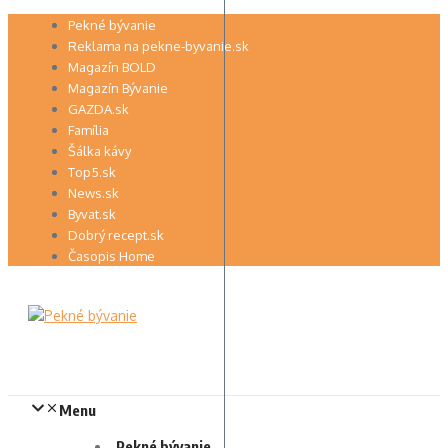
Preskočiť
Pekné bývanie
na
Reklama na pekne-byvanie.sk
obsah
Magazín BOLD
Magazín Bývanie
GAZDA.sk
Família
Šálka kávy
Top5.sk
News.sk
Byvat.sk
Dobrý recept.sk
Časopis Home
Menu
Pekné bývanie