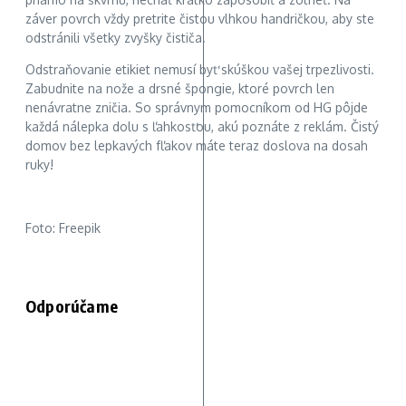
záver povrch vždy pretrite čistou vlhkou handričkou, aby ste
odstránili všetky zvyšky čističa.
Odstraňovanie etikiet nemusí byť skúškou vašej trpezlivosti.
Zabudnite na nože a drsné špongie, ktoré povrch len
nenávratne zničia. So správnym pomocníkom od HG pôjde
každá nálepka dolu s ľahkosťou, akú poznáte z reklám. Čistý
domov bez lepkavých fľakov máte teraz doslova na dosah
ruky!
Foto: Freepik
Odporúčame