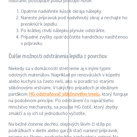
odstrániť, postupujte podľa postupu nižšie.
Opatrne nadvihnite kúsok okraja nálepky.
Naneste prípravok pod nadvihnutý okraj a nechajte ho
preniknúť k lepidlu.
Po krátkej chvíli nálepku plynule odstráňte.
Prípadné zvyšky opäť dočistite handričkou navlhčenou
v prípravku.
Ďalšie možnosti odstránenia lepidla z povrchov
Niekedy sa v domácnosti stretneme aj s inými typmi
odolných materiálov. Napríklad pri renováciách v kúpeľni
alebo kuchyni sa často rieši, ako si poradiť so starými
silikónovými vrstvami. V takýchto prípadoch je ideálnym
parťákom
HG odstraňovač silikónového tmelu
, ktorý funguje
na podobnom princípe. Po odstránení čo najväčšieho
množstvo mechanicky, sa použije HG čistič, ktorý zbytky
zmäkčí a vy ich už jednoducho vyčistíte.
Na bežné čistenie dechtu, olejových škvŕn či stôp po
podrážkach v dieľni alebo garáži stačí naniesť prípravok
priamo na škvrnu, nechať krátko zapôsobiť a zotrieť. Na