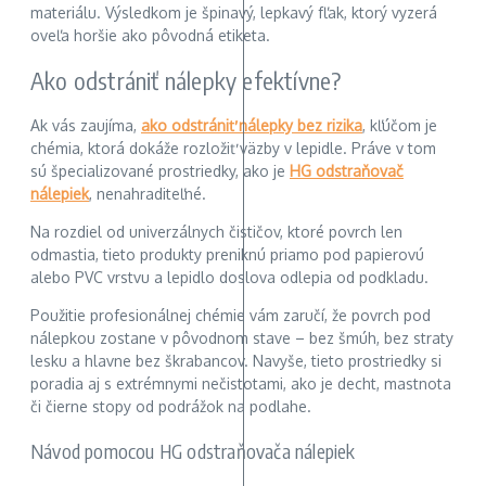
materiálu. Výsledkom je špinavý, lepkavý fľak, ktorý vyzerá
oveľa horšie ako pôvodná etiketa.
Ako odstrániť nálepky efektívne?
Ak vás zaujíma,
ako odstrániť nálepky bez rizika
, kľúčom je
chémia, ktorá dokáže rozložiť väzby v lepidle. Práve v tom
sú špecializované prostriedky, ako je
HG odstraňovač
nálepiek
, nenahraditeľné.
Na rozdiel od univerzálnych čističov, ktoré povrch len
odmastia, tieto produkty preniknú priamo pod papierovú
alebo PVC vrstvu a lepidlo doslova odlepia od podkladu.
Použitie profesionálnej chémie vám zaručí, že povrch pod
nálepkou zostane v pôvodnom stave – bez šmúh, bez straty
lesku a hlavne bez škrabancov. Navyše, tieto prostriedky si
poradia aj s extrémnymi nečistotami, ako je decht, mastnota
či čierne stopy od podrážok na podlahe.
Návod pomocou HG odstraňovača nálepiek