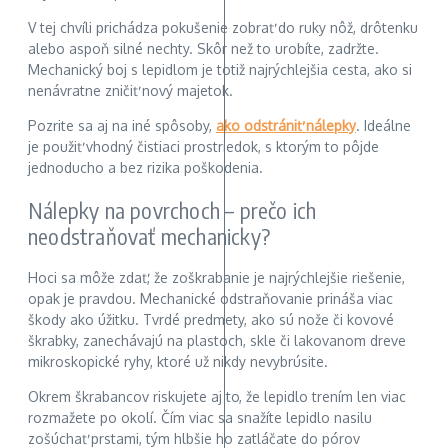
V tej chvíli prichádza pokušenie zobrať do ruky nôž, drôtenku
alebo aspoň silné nechty. Skôr než to urobíte, zadržte.
Mechanický boj s lepidlom je totiž najrýchlejšia cesta, ako si
nenávratne zničiť nový majetok.
Pozrite sa aj na iné spôsoby,
ako odstrániť nálepky
. Ideálne
je použiť vhodný čistiaci prostriedok, s ktorým to pôjde
jednoducho a bez rizika poškodenia.
Nálepky na povrchoch – prečo ich
neodstraňovať mechanicky?
Hoci sa môže zdať, že zoškrabanie je najrýchlejšie riešenie,
opak je pravdou. Mechanické odstraňovanie prináša viac
škody ako úžitku. Tvrdé predmety, ako sú nože či kovové
škrabky, zanechávajú na plastoch, skle či lakovanom dreve
mikroskopické ryhy, ktoré už nikdy nevybrúsite.
Okrem škrabancov riskujete aj to, že lepidlo trením len viac
rozmažete po okolí. Čím viac sa snažíte lepidlo nasilu
zošúchať prstami, tým hlbšie ho zatláčate do pórov