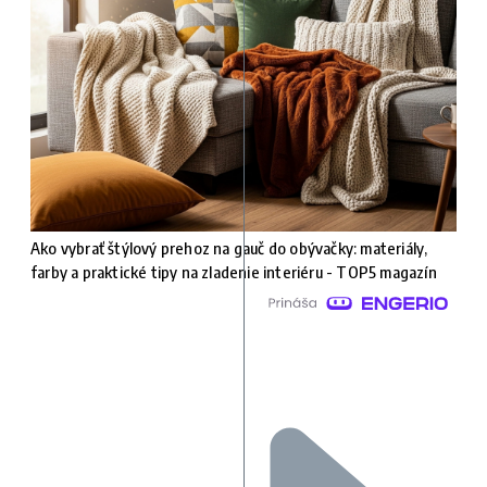
Ako vybrať štýlový prehoz na gauč do obývačky: materiály,
farby a praktické tipy na zladenie interiéru - TOP5 magazín