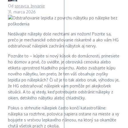
Od
spravca_byvanie
31. marca 2026
Nedávajte nálepky dole nechtami ani nožom! Pozrite sa,
prečo je mechanické odstraňovanie riskantné a ako vám HG
odstraňovač nálepiek zachráni nábytok aj nervy.
Poznáte to – kúpite si nový kúsok do domácnosti, prinesiete
ho domov a prvé, čo uvidíte, je obrovská cenovka alebo
etiketa uprostred hladkého povrchu. Alebo zvažujete kúpu
nového nábytku, len preto, že ten váš obsahuje zvyšky
lepidla po nálepkách? Či už je to tak alebo onak, výhodou je,
že HG odstraňovač nálepiek vám pomôže pri akejkoľvek
situácii. A to aj vtedy, keď potrebujete odstrániť nálepky z
okien, detského nábytku alebo chladničky.
Pokus o strhnutie nálepiek často končí katastrofálne:
nálepka sa roztrhne, polovica papiera ostane na mieste a vy
bojujete s vrstvou lepkavého nánosu, na ktorý sa okamžite
chytá všetok prach z okolia.