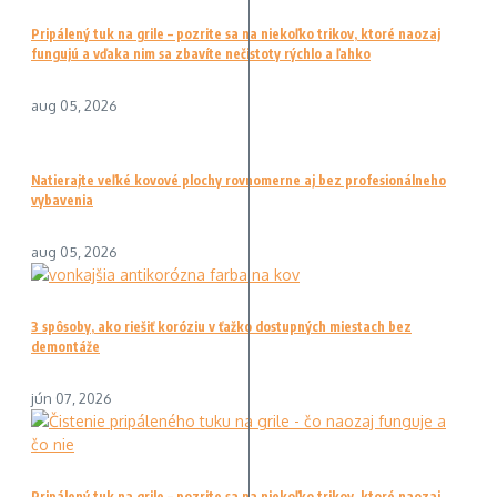
Pripálený tuk na grile – pozrite sa na niekoľko trikov, ktoré naozaj
fungujú a vďaka nim sa zbavíte nečistoty rýchlo a ľahko
aug 05, 2026
Natierajte veľké kovové plochy rovnomerne aj bez profesionálneho
vybavenia
aug 05, 2026
3 spôsoby, ako riešiť koróziu v ťažko dostupných miestach bez
demontáže
jún 07, 2026
Pripálený tuk na grile – pozrite sa na niekoľko trikov, ktoré naozaj